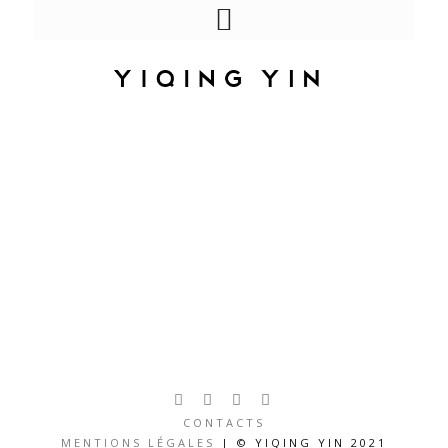
// EXIL //
Crédits
CONTACTS
MENTIONS LÉGALES
| © YIQING YIN 2021