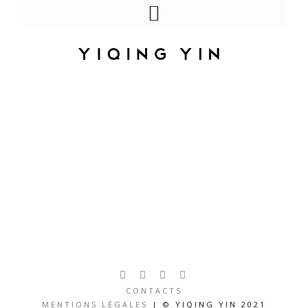
// IN CARNE //
Crédits
CONTACTS
MENTIONS LÉGALES
| © YIQING YIN 2021